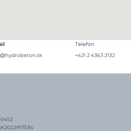
il
Telefón
o@hydrobeton.sk
+421 2 4363 2132
10452
SK2022917534