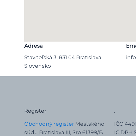
Adresa
Ema
Staviteľská 3, 831 04 Bratislava
inf
Slovensko
Register
.
Obchodný register
Mestského
IČO 449
súdu Bratislava III, Sro 61399/B
IČ DPH 